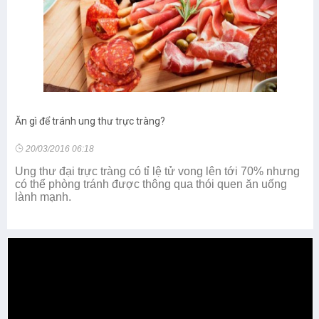
Ăn gì để tránh ung thư trực tràng?
20/03/2016 06:18
Ung thư đại trực tràng có tỉ lệ tử vong lên tới 70% nhưng
có thể phòng tránh được thông qua thói quen ăn uống
lành mạnh.