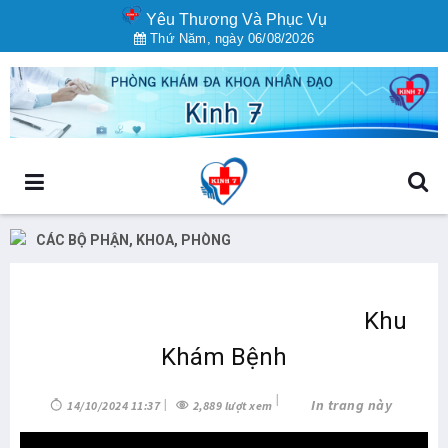
Yêu Thương Và Phục Vụ
Thứ Năm, ngày 06/08/2026
CÁC BỘ PHẬN, KHOA, PHÒNG
Trang chủ
Giới thiệu
Các bộ phận, khoa, phòng
Khu
Khám Bệnh
In trang này
14/10/2024 11:37
2,889 lượt xem