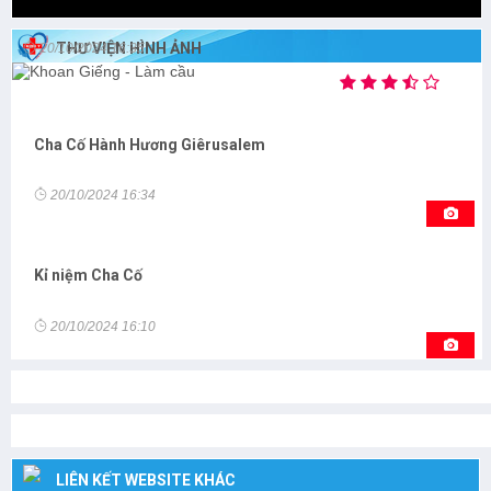
Khoan Giếng - Làm cầu
THƯ VIỆN HÌNH ẢNH
20/10/2024 16:35
Cha Cố Hành Hương Giêrusalem
20/10/2024 16:34
Kỉ niệm Cha Cố
20/10/2024 16:10
LIÊN KẾT WEBSITE KHÁC