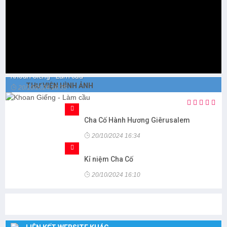
Khoan Giếng - Làm cầu
THƯ VIỆN HÌNH ẢNH
20/10/2024 16:35
Cha Cố Hành Hương Giêrusalem
20/10/2024 16:34
Kỉ niệm Cha Cố
20/10/2024 16:10