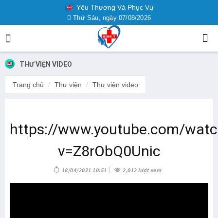
Yêu Thương Và Phục Vụ
Thứ Sáu, ngày 07/08/2026
THƯ VIỆN VIDEO
Trang chủ
Thư viện
Thư viện video
https://www.youtube.com/watc
v=Z8rObQ0Unic
18/04/2021 10:51
2,012 lượt xem