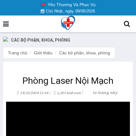
Yêu Thương Và Phục Vụ
Chủ Nhật, ngày 09/08/2026
CÁC BỘ PHẬN, KHOA, PHÒNG
Trang chủ
Giới thiệu
Các bộ phận, khoa, phòng
Phòng Laser Nội Mạch
In trang này
14/10/2024 11:36
1,293 lượt xem